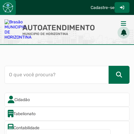
Cadastre-se
AUTOATENDIMENTO
MUNICIPIO DE HORIZONTINA
ACESSO RÁPIDO
Acessibilidade
Cidadão
O que você procura?
Diário Oficial
Transparência
Cidadão
Tabelionato
Contabilidade